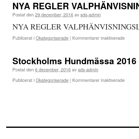
NYA REGLER VALPHÄNVISNI
Postat den
29 december, 2016
av
sds-admin
NYA REGLER VALPHÄNVISNINGS
för
Publicerat i
Okategoriserade
|
Kommentarer inaktiverade
NYA
REGL
VALPH
Stockholms Hundmässa 2016
Postat den
6 december, 2016
av
sds-admin
för
Publicerat i
Okategoriserade
|
Kommentarer inaktiverade
Stockh
Hundm
2016