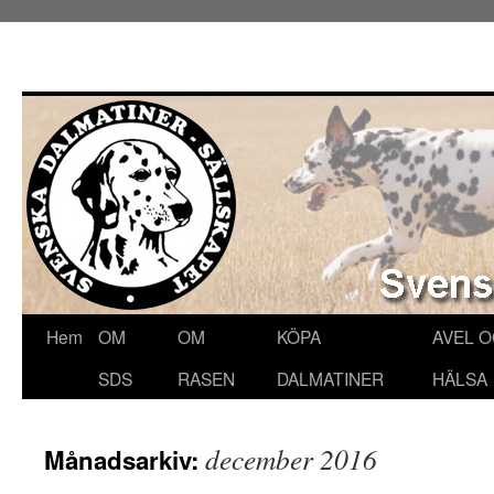
Hoppa
Hem
OM
OM
KÖPA
AVEL 
till
SDS
RASEN
DALMATINER
HÄLSA
innehåll
december 2016
Månadsarkiv: