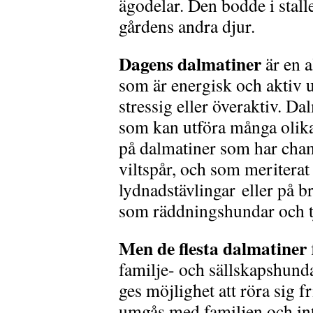
ägodelar. Den bodde i stall
gårdens andra djur.
Dagens dalmatiner
är en a
som är energisk och aktiv u
stressig eller överaktiv. D
som kan utföra många olika
på dalmatiner som har cham
viltspår, och som meriterat
lydnadstävlingar eller på 
som räddningshundar och tj
Men de flesta dalmatiner
familje- och sällskapshund
ges möjlighet att röra sig f
umgås med familjen och int