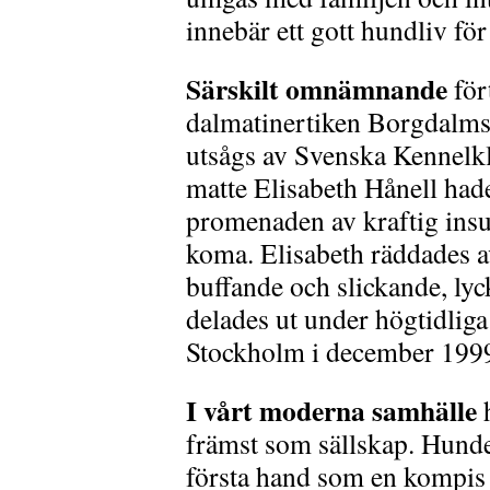
innebär ett gott hundliv för
Särskilt omnämnande
för
dalmatinertiken Borgdalms
utsågs av Svenska Kennelkl
matte Elisabeth Hånell had
promenaden av kraftig insul
koma. Elisabeth räddades av
buffande och slickande, ly
delades ut under högtidlig
Stockholm i december 199
I vårt moderna samhälle
h
främst som sällskap.
Hunde
första hand som en kompis