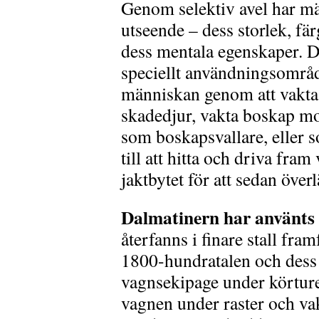
Genom selektiv avel har m
utseende – dess storlek, fä
dess mentala egenskaper. De
speciellt användningsområde
människan genom att vakta 
skadedjur, vakta boskap mo
som boskapsvallare, eller 
till att hitta och driva fram
jaktbytet för att sedan överl
Dalmatinern har använts
återfanns i finare stall fr
1800-hundratalen och dess u
vagnsekipage under körtur
vagnen under raster och va