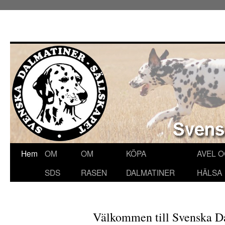
Hoppa
Hem
OM
OM
KÖPA
AVEL 
till
SDS
RASEN
DALMATINER
HÄLSA
innehåll
Välkommen till Svenska D