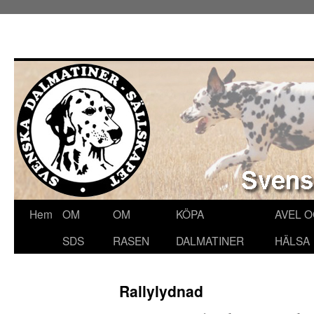
Hoppa
Hem
OM
OM
KÖPA
AVEL 
till
SDS
RASEN
DALMATINER
HÄLSA
innehåll
Rallylydnad