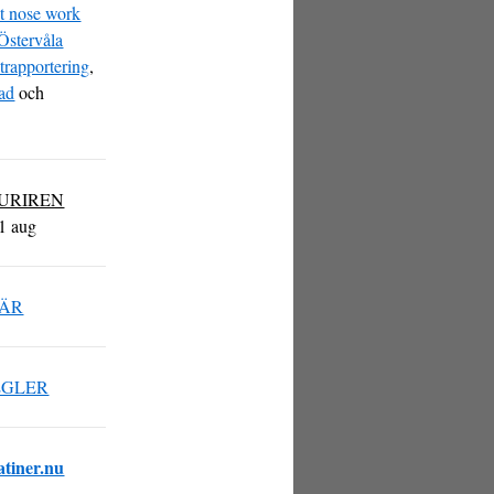
at nose work
Östervåla
trapportering
,
ad
och
URIREN
1 aug
ÄR
EGLER
tiner.nu