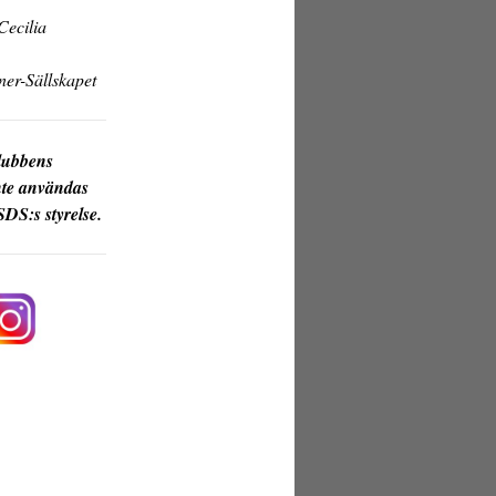
Cecilia
er-Sällskapet
klubbens
nte användas
SDS:s styrelse.