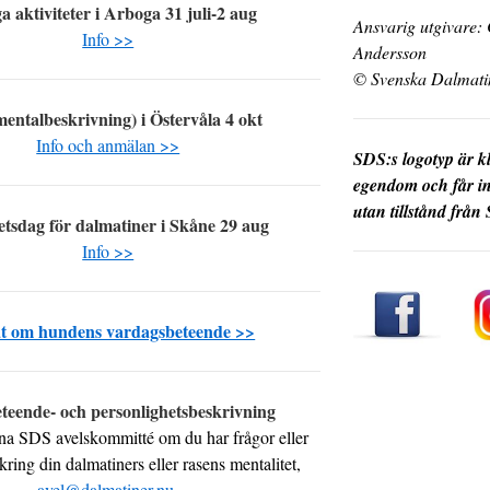
a aktiviteter i Arboga 31 juli-2 aug
Ansvarig utgivare: 
Info >>
Andersson
© Svenska Dalmatin
entalbeskrivning) i Östervåla 4 okt
Info och anmälan >>
SDS:s logotyp är 
egendom och får i
utan tillstånd från 
etsdag för dalmatiner i Skåne 29 aug
Info >>
t om hundens vardagsbeteende >>
teende- och personlighetsbeskrivning
na SDS avelskommitté om du har frågor eller
kring din dalmatiners eller rasens mentalitet,
avel@dalmatiner.nu
.