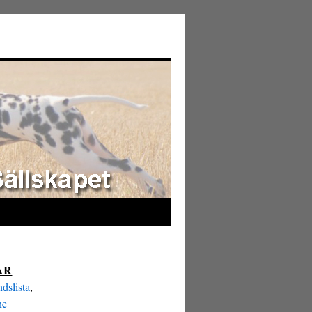
AR
dslista
,
ne