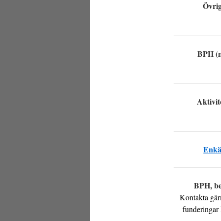
Övrig
BPH (m
Aktivit
Enkä
BPH, be
Kontakta gär
funderingar 