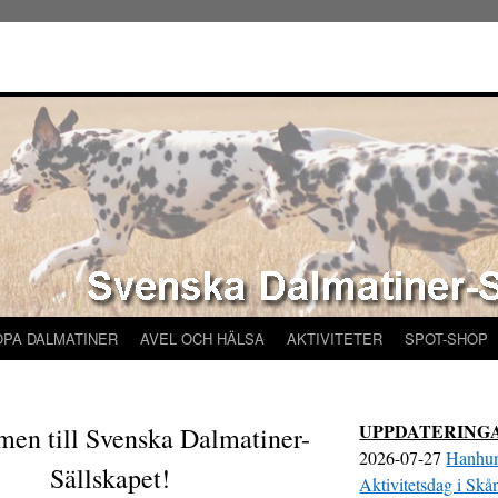
ÖPA DALMATINER
AVEL OCH HÄLSA
AKTIVITETER
SPOT-SHOP
UPPDATERING
en till Svenska Dalmatiner-
2026-07-27
Hanhun
Sällskapet!
Aktivitetsdag i Skå