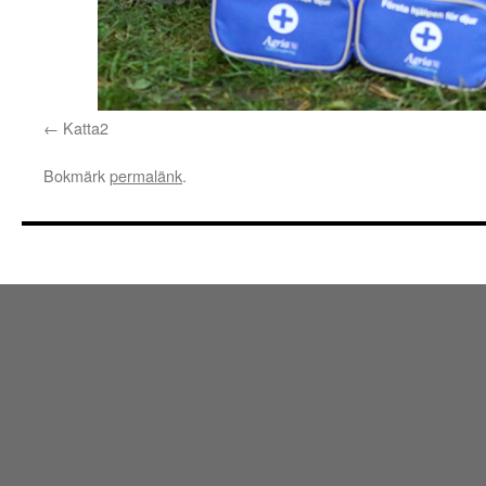
Katta2
Bokmärk
permalänk
.