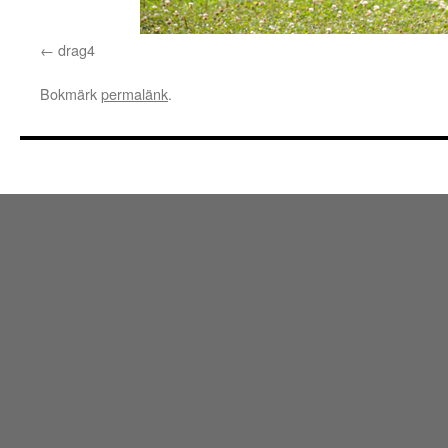
drag4
Bokmärk
permalänk
.