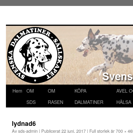
Hoppa
Hem
OM
OM
KÖPA
AVEL 
till
SDS
RASEN
DALMATINER
HÄLSA
innehåll
lydnad6
Av
sds-admin
|
Publicerat
22 juni, 2017
|
Full storlek är
700 × 46