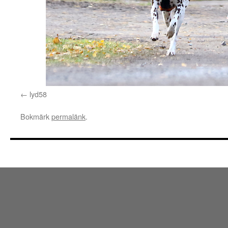
lyd58
Bokmärk
permalänk
.