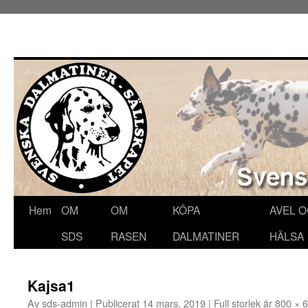
Hoppa
Hem
OM
OM
KÖPA
AVEL 
till
SDS
RASEN
DALMATINER
HÄLSA
innehåll
Kajsa1
Av
sds-admin
|
Publicerat
14 mars, 2019
|
Full storlek är
800 × 