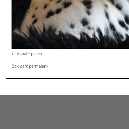
Scooterpallen
Bokmärk
permalänk
.