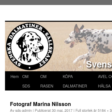
Hoppa
Hem
OM
OM
KÖPA
AVEL 
till
SDS
RASEN
DALMATINER
HÄLSA
innehåll
Fotograf Marina Nilsson
Av
sds-admin
|
Publicerat
30 maj, 2017
|
Full storlek är
5184 × 