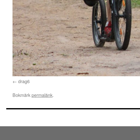
drag6
Bokmärk
permalänk
.