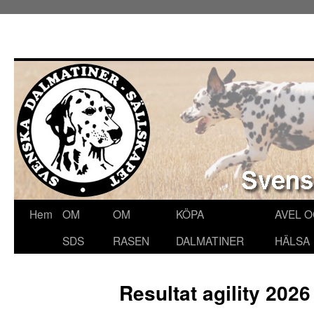
Hoppa
Hem
OM
OM
KÖPA
AVEL 
till
SDS
RASEN
DALMATINER
HÄLSA
innehåll
Resultat agility 2026