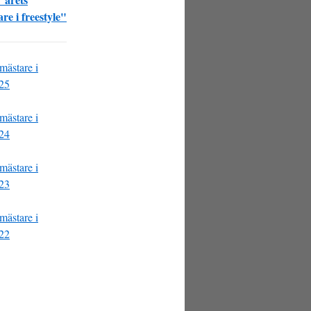
re i freestyle"
mästare i
025
mästare i
024
mästare i
023
mästare i
022