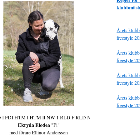
klubbmästa
Årets klubb
freestyle 2
Årets klubb
freestyle 2
Årets klubb
freestyle 2
Årets klubb
freestyle 2
I FDI HTM I HTM II NW 1 RLD F RLD N
Ekryda Elodea
"Pi"
med förare Ellinor Andersson