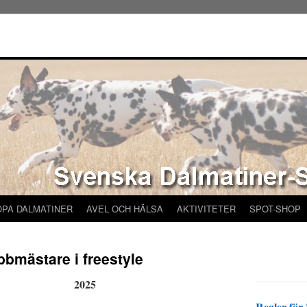
ÖPA DALMATINER
AVEL OCH HÄLSA
AKTIVITETER
SPOT-SHOP
bbmästare i freestyle
2025
Regler för 