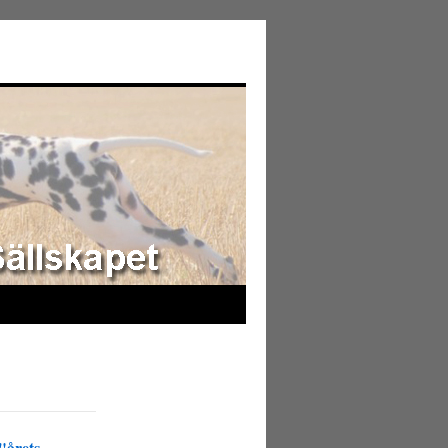
"årets