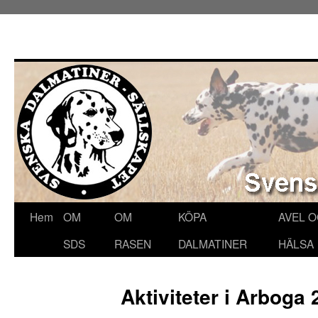
Hoppa
Hem
OM
OM
KÖPA
AVEL 
till
SDS
RASEN
DALMATINER
HÄLSA
innehåll
Aktiviteter i Arboga